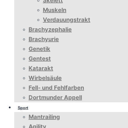
Skelett
Muskeln
Verdauungstrakt
Brachyzephalie
Brachyurie
Genetik
Gentest
Katarakt
Wirbelsäule
Fell- und Fehlfarben
Dortmunder Appell
Sport
Mantrailing
Agility