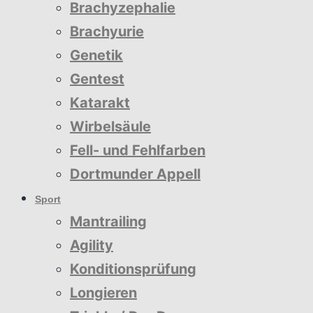
Brachyzephalie
Brachyurie
Genetik
Gentest
Katarakt
Wirbelsäule
Fell- und Fehlfarben
Dortmunder Appell
Sport
Mantrailing
Agility
Konditionsprüfung
Longieren