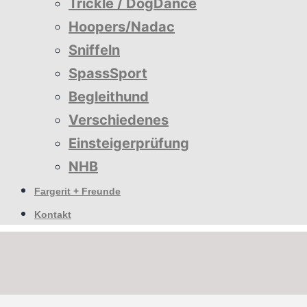
Trickle / DogDance
Hoopers/Nadac
Sniffeln
SpassSport
Begleithund
Verschiedenes
Einsteigerprüfung
NHB
Fargerit + Freunde
Kontakt